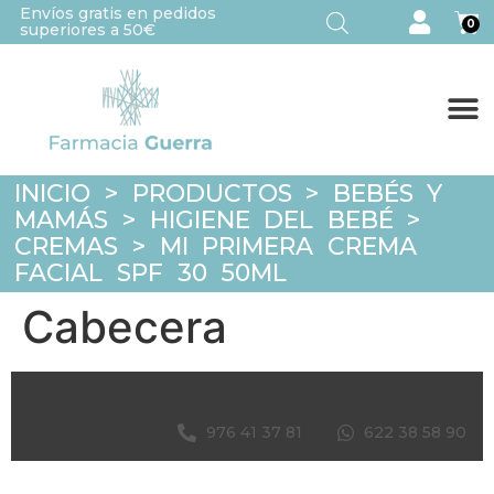
Envíos gratis en pedidos
0
superiores a 50€
INICIO
>
PRODUCTOS
>
BEBÉS Y
MAMÁS
>
HIGIENE DEL BEBÉ
>
CREMAS
>
MI PRIMERA CREMA
FACIAL SPF 30 50ML
Cabecera
976 41 37 81
622 38 58 90