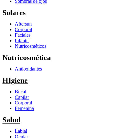
Sombras de ojos
Solares
Aftersun
Corporal
Faciales
Infantil
Nutricosméticos
Nutricosmética
Antioxidantes
HIgiene
Bucal
Capilar
Corporal
Femenina
Salud
Labial
Ocular