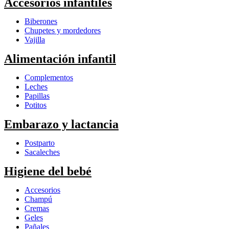
Accesorios infantiles
Biberones
Chupetes y mordedores
Vajilla
Alimentación infantil
Complementos
Leches
Papillas
Potitos
Embarazo y lactancia
Postparto
Sacaleches
Higiene del bebé
Accesorios
Champú
Cremas
Geles
Pañales