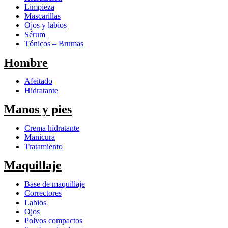
Limpieza
Mascarillas
Ojos y labios
Sérum
Tónicos – Brumas
Hombre
Afeitado
Hidratante
Manos y pies
Crema hidratante
Manicura
Tratamiento
Maquillaje
Base de maquillaje
Correctores
Labios
Ojos
Polvos compactos