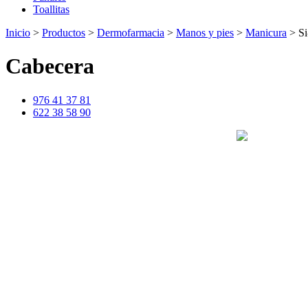
Toallitas
Inicio
>
Productos
>
Dermofarmacia
>
Manos y pies
>
Manicura
>
Si
Cabecera
976 41 37 81
622 38 58 90