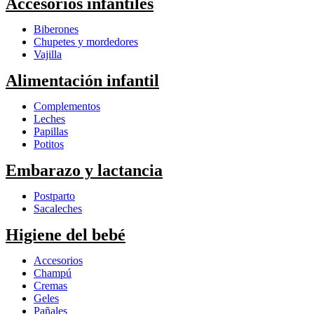
Accesorios infantiles
Biberones
Chupetes y mordedores
Vajilla
Alimentación infantil
Complementos
Leches
Papillas
Potitos
Embarazo y lactancia
Postparto
Sacaleches
Higiene del bebé
Accesorios
Champú
Cremas
Geles
Pañales