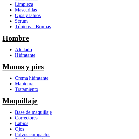
Limpieza
Mascarillas
Ojos y labios
Sérum
Tónicos – Brumas
Hombre
Afeitado
Hidratante
Manos y pies
Crema hidratante
Manicura
Tratamiento
Maquillaje
Base de maquillaje
Correctores
Labios
Ojos
Polvos compactos