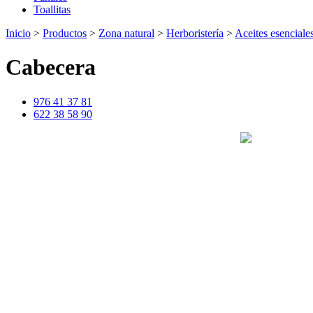
Toallitas
Inicio
>
Productos
>
Zona natural
>
Herboristería
>
Aceites esenciale
Cabecera
976 41 37 81
622 38 58 90