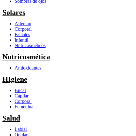
Sombras de ojos
Solares
Aftersun
Corporal
Faciales
Infantil
Nutricosméticos
Nutricosmética
Antioxidantes
HIgiene
Bucal
Capilar
Corporal
Femenina
Salud
Labial
Ocular