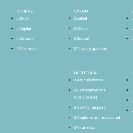
HIGIENE
SALUD
Bucal
Labial
Capilar
Ocular
Corporal
Sexual
Femenina
Tiritas y apositos
DIETÉTICA
Articulaciones
Complementos
nutricionales
Control de peso
Coplemento nutricional
Vitaminas