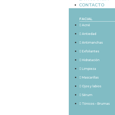
CONTACTO
FACIAL
Acné
Antiedad
Antimanchas
Exfoliantes
Hidratación
Limpieza
Mascarillas
Ojos y labios
Sérum
Tónicos – Brumas