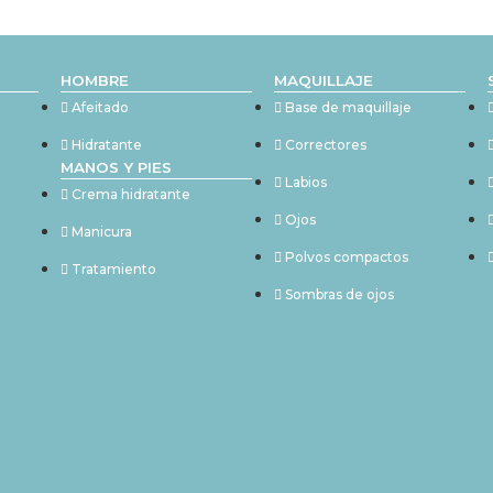
HOMBRE
MAQUILLAJE
Afeitado
Base de maquillaje
Hidratante
Correctores
MANOS Y PIES
Labios
Crema hidratante
Ojos
Manicura
Polvos compactos
Tratamiento
Sombras de ojos