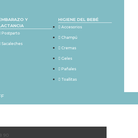
EMBARAZO Y
HIGIENE DEL BEBÉ
LACTANCIA
Accesorios
Postparto
Champú
Sacaleches
Cremas
Geles
Pañales
Toallitas
FF
8 90