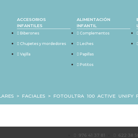
ACCESORIOS
ALIMENTACIÓN
INFANTILES
INFANTIL
Biberones
Complementos
Chupetes y mordedores
Leches
Vajilla
Papillas
Potitos
LARES
>
FACIALES
>
FOTOULTRA 100 ACTIVE UNIFY 
976 41 37 81
622 38 5