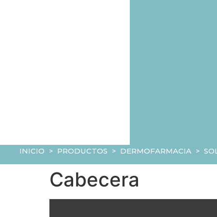
INICIO
>
PRODUCTOS
>
DERMOFARMACIA
>
SO
Cabecera