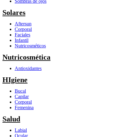
Sombras de ojos
Solares
Aftersun
Corporal
Faciales
Infantil
Nutricosméticos
Nutricosmética
Antioxidantes
HIgiene
Bucal
Capilar
Corporal
Femenina
Salud
Labial
Ocular