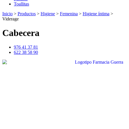
Toallitas
Inicio
>
Productos
>
Higiene
>
Femenina
>
Higiene íntima
>
Viderage
Cabecera
976 41 37 81
622 38 58 90