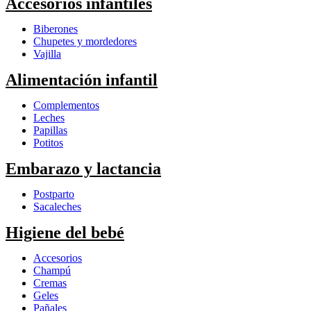
Accesorios infantiles
Biberones
Chupetes y mordedores
Vajilla
Alimentación infantil
Complementos
Leches
Papillas
Potitos
Embarazo y lactancia
Postparto
Sacaleches
Higiene del bebé
Accesorios
Champú
Cremas
Geles
Pañales