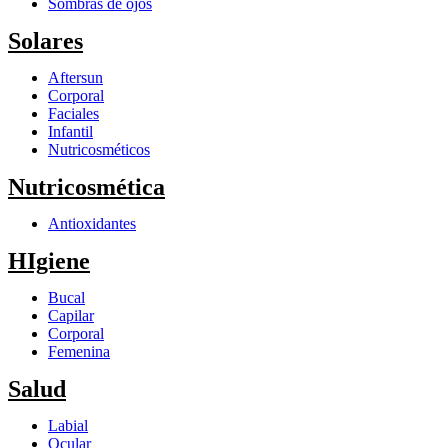
Sombras de ojos
Solares
Aftersun
Corporal
Faciales
Infantil
Nutricosméticos
Nutricosmética
Antioxidantes
HIgiene
Bucal
Capilar
Corporal
Femenina
Salud
Labial
Ocular