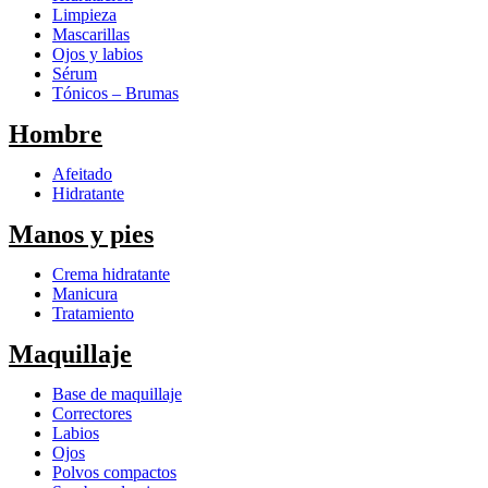
Limpieza
Mascarillas
Ojos y labios
Sérum
Tónicos – Brumas
Hombre
Afeitado
Hidratante
Manos y pies
Crema hidratante
Manicura
Tratamiento
Maquillaje
Base de maquillaje
Correctores
Labios
Ojos
Polvos compactos