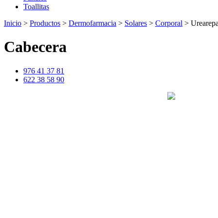
Toallitas
Inicio
>
Productos
>
Dermofarmacia
>
Solares
>
Corporal
>
Urearepa
Cabecera
976 41 37 81
622 38 58 90