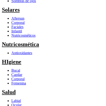
Sombras de ojos
Solares
Aftersun
Corporal
Faciales
Infantil
Nutricosméticos
Nutricosmética
Antioxidantes
HIgiene
Bucal
Capilar
Corporal
Femenina
Salud
Labial
Ocular