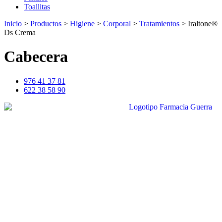
Toallitas
Inicio
>
Productos
>
Higiene
>
Corporal
>
Tratamientos
>
Iraltone®
Ds Crema
Cabecera
976 41 37 81
622 38 58 90