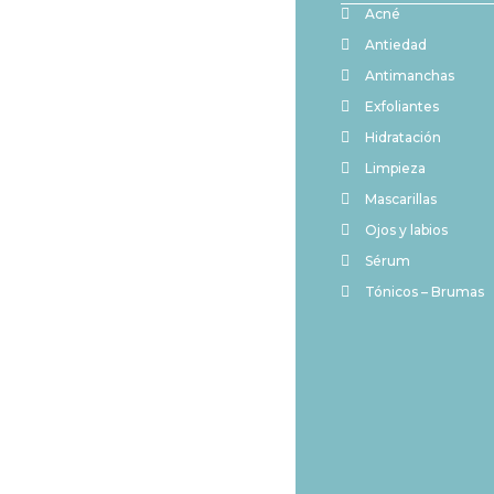
Acné
Antiedad
Antimanchas
Exfoliantes
Hidratación
Limpieza
Mascarillas
Ojos y labios
Sérum
Tónicos – Brumas