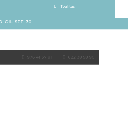
Toallitas
 OIL SPF 30
976 41 37 81
622 38 58 90