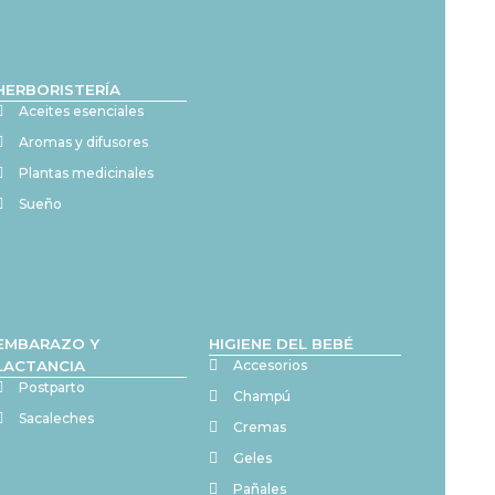
HERBORISTERÍA
Aceites esenciales
Aromas y difusores
Plantas medicinales
Sueño
EMBARAZO Y
HIGIENE DEL BEBÉ
LACTANCIA
Accesorios
Postparto
Champú
Sacaleches
Cremas
Geles
Pañales