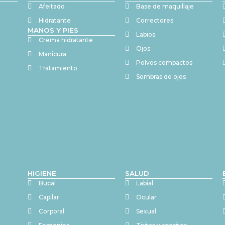
Afeitado
Base de maquillaje
Hidratante
Correctores
MANOS Y PIES
Labios
Crema hidratante
Ojos
Manicura
Polvos compactos
Tratamiento
Sombras de ojos
HIGIENE
SALUD
Bucal
Labial
Capilar
Ocular
Corporal
Sexual