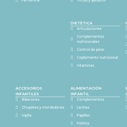
Femenina
Tiritas y apositos
DIETÉTICA
Articulaciones
Complementos
nutricionales
Control de peso
Coplemento nutricional
Vitaminas
ACCESORIOS
ALIMENTACIÓN
INFANTILES
INFANTIL
Biberones
Complementos
Chupetes y mordedores
Leches
Vajilla
Papillas
Potitos