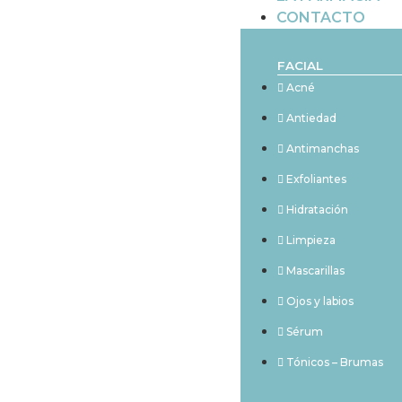
CONTACTO
FACIAL
Acné
Antiedad
Antimanchas
Exfoliantes
Hidratación
Limpieza
Mascarillas
Ojos y labios
Sérum
Tónicos – Brumas