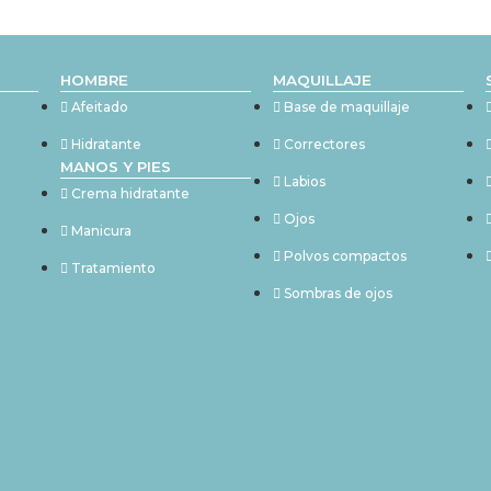
HOMBRE
MAQUILLAJE
Afeitado
Base de maquillaje
Hidratante
Correctores
MANOS Y PIES
Labios
Crema hidratante
Ojos
Manicura
Polvos compactos
Tratamiento
Sombras de ojos