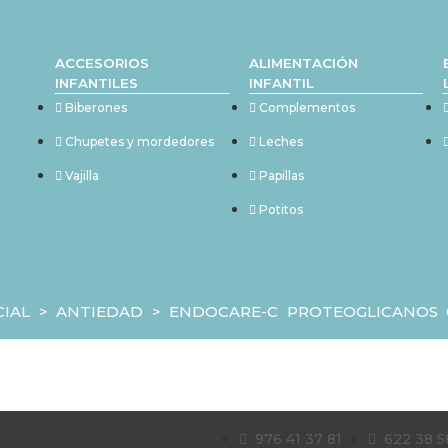
ACCESORIOS
ALIMENTACIÓN
INFANTILES
INFANTIL
Biberones
Complementos
Chupetes y mordedores
Leches
Vajilla
Papillas
Potitos
CIAL
>
ANTIEDAD
>
ENDOCARE-C PROTEOGLICANOS 
976 41 37 81
622 38 5