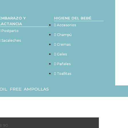
EMBARAZO Y
HIGIENE DEL BEBÉ
LACTANCIA
Accesorios
Postparto
Champú
Sacaleches
Cremas
Geles
Pañales
Toallitas
OIL FREE AMPOLLAS
8 90