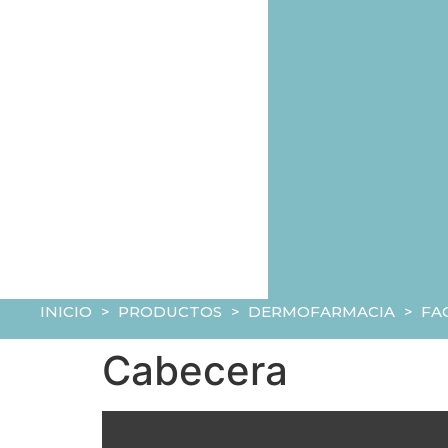
INICIO
>
PRODUCTOS
>
DERMOFARMACIA
>
FA
Cabecera