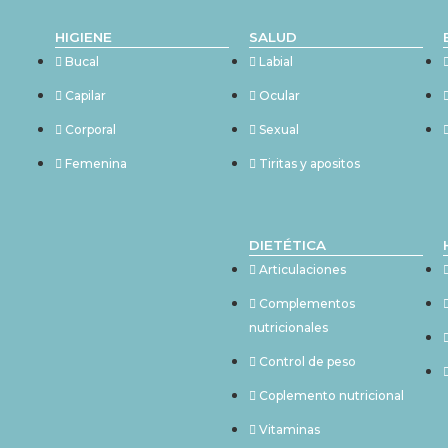
HIGIENE
SALUD
Bucal
Labial
Capilar
Ocular
Corporal
Sexual
Femenina
Tiritas y apositos
DIETÉTICA
Articulaciones
Complementos
nutricionales
Control de peso
Coplemento nutricional
Vitaminas