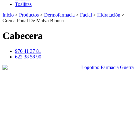
Toallitas
Inicio
>
Productos
>
Dermofarmacia
>
Facial
>
Hidratación
>
Crema Pañal De Malva Blanca
Cabecera
976 41 37 81
622 38 58 90