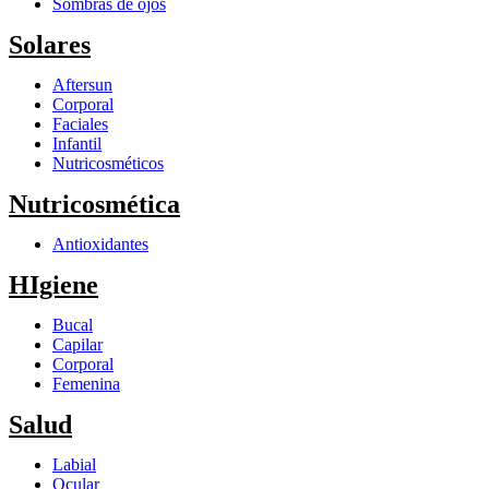
Sombras de ojos
Solares
Aftersun
Corporal
Faciales
Infantil
Nutricosméticos
Nutricosmética
Antioxidantes
HIgiene
Bucal
Capilar
Corporal
Femenina
Salud
Labial
Ocular