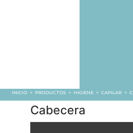
INICIO
>
PRODUCTOS
>
HIGIENE
>
CAPILAR
>
Cabecera