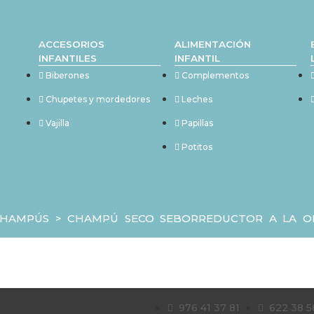
ACCESORIOS
ALIMENTACIÓN
INFANTILES
INFANTIL
Biberones
Complementos
Chupetes y mordedores
Leches
Vajilla
Papillas
Potitos
CHAMPÚS
>
CHAMPÚ SECO SEBORREDUCTOR A LA O
976 41 37 81
622 38 5