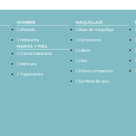
HOMBRE
MAQUILLAJE
Afeitado
Base de maquillaje
Hidratante
Correctores
MANOS Y PIES
Labios
Crema hidratante
Ojos
Manicura
Polvos compactos
Tratamiento
Sombras de ojos