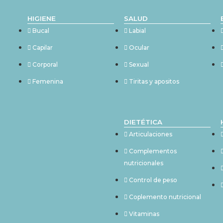
HIGIENE
SALUD
Bucal
Labial
Capilar
Ocular
Corporal
Sexual
Femenina
Tiritas y apositos
DIETÉTICA
Articulaciones
Complementos
nutricionales
Control de peso
Coplemento nutricional
Vitaminas