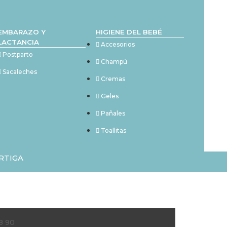
EMBARAZO Y
HIGIENE DEL BEBÉ
LACTANCIA
Accesorios
Postparto
Champú
Sacaleches
Cremas
Geles
Pañales
Toallitas
RTIGA
8 90