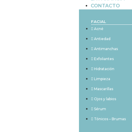
CONTACTO
FACIAL
Acné
Antiedad
Antimanchas
Exfoliantes
Hidratación
Limpieza
Mascarillas
Ojos y labios
Sérum
Tónicos – Brumas