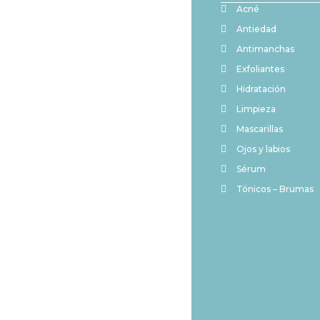
Acné
Antiedad
Antimanchas
Exfoliantes
Hidratación
Limpieza
Mascarillas
Ojos y labios
Sérum
Tónicos – Brumas