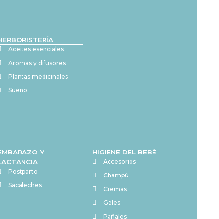
HERBORISTERÍA
Aceites esenciales
Aromas y difusores
Plantas medicinales
Sueño
EMBARAZO Y
HIGIENE DEL BEBÉ
LACTANCIA
Accesorios
Postparto
Champú
Sacaleches
Cremas
Geles
Pañales