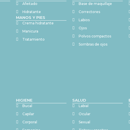
Afeitado
Base de maquillaje
Hidratante
Correctores
MANOS Y PIES
Labios
Crema hidratante
Ojos
Manicura
Polvos compactos
Tratamiento
Sombras de ojos
HIGIENE
SALUD
Bucal
Labial
Capilar
Ocular
Corporal
Sexual