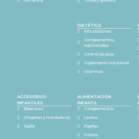
Femenina
Tiritas y apositos
DIETÉTICA
Articulaciones
Complementos
nutricionales
Control de peso
Coplemento nutricional
Vitaminas
ACCESORIOS
ALIMENTACIÓN
INFANTILES
INFANTIL
Biberones
Complementos
Chupetes y mordedores
Leches
Vajilla
Papillas
Potitos