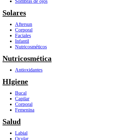
Sombras de ojos
Solares
Aftersun
Corporal
Faciales
Infantil
Nutricosméticos
Nutricosmética
Antioxidantes
HIgiene
Bucal
Capilar
Corporal
Femenina
Salud
Labial
Ocular