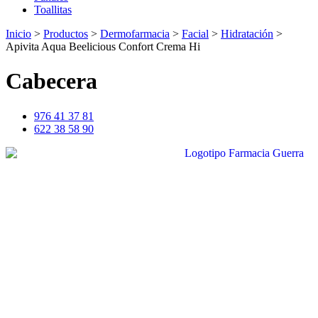
Toallitas
Inicio
>
Productos
>
Dermofarmacia
>
Facial
>
Hidratación
>
Apivita Aqua Beelicious Confort Crema Hi
Cabecera
976 41 37 81
622 38 58 90