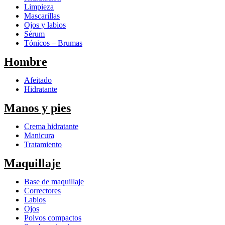
Limpieza
Mascarillas
Ojos y labios
Sérum
Tónicos – Brumas
Hombre
Afeitado
Hidratante
Manos y pies
Crema hidratante
Manicura
Tratamiento
Maquillaje
Base de maquillaje
Correctores
Labios
Ojos
Polvos compactos