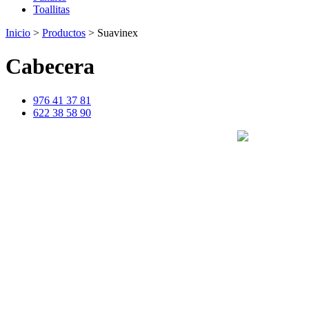
Toallitas
Inicio
>
Productos
>
Suavinex
Cabecera
976 41 37 81
622 38 58 90