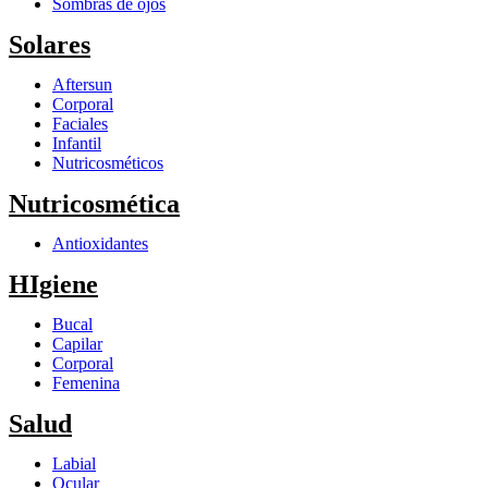
Sombras de ojos
Solares
Aftersun
Corporal
Faciales
Infantil
Nutricosméticos
Nutricosmética
Antioxidantes
HIgiene
Bucal
Capilar
Corporal
Femenina
Salud
Labial
Ocular