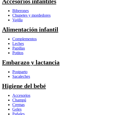
Accesorios infantiles
Biberones
Chupetes y mordedores
Vajilla
Alimentación infantil
Complementos
Leches
Papillas
Potitos
Embarazo y lactancia
Postparto
Sacaleches
Higiene del bebé
Accesorios
Champú
Cremas
Geles
Pañales