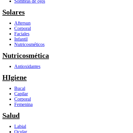
Sombras de ojos
Solares
Aftersun
Corporal
Faciales
Infantil
Nutricosméticos
Nutricosmética
Antioxidantes
HIgiene
Bucal
Capilar
Corporal
Femenina
Salud
Labial
Ocular