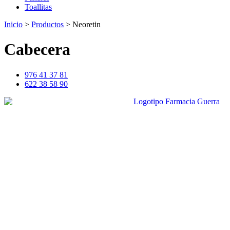
Toallitas
Inicio
>
Productos
>
Neoretin
Cabecera
976 41 37 81
622 38 58 90